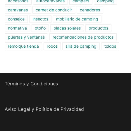
accesorios
autocaravanas
campers
camping
caravanas
carnet de conducir
cenadores
consejos
insectos
mobiliario de camping
normativa
otoño
placas solares
productos
puertas y ventanas
recomendaciones de productos
remolque tienda
robos
silla de camping
toldos
Términos y Condiciones
Aviso Legal y Política de Privacidad