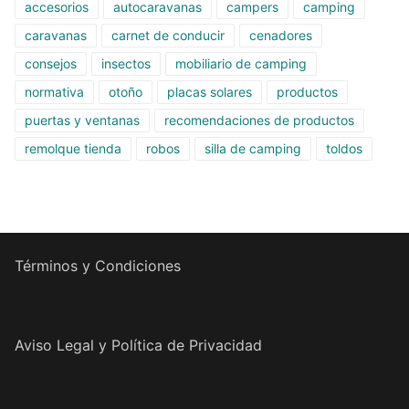
accesorios
autocaravanas
campers
camping
caravanas
carnet de conducir
cenadores
consejos
insectos
mobiliario de camping
normativa
otoño
placas solares
productos
puertas y ventanas
recomendaciones de productos
remolque tienda
robos
silla de camping
toldos
Términos y Condiciones
Aviso Legal y Política de Privacidad