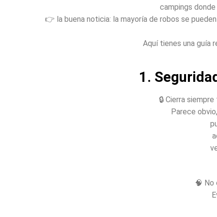
campings donde n
👉 la buena noticia: la mayoría de robos se puede
Aquí tienes una guía r
1. Seguridad
🔒 Cierra siempre
Parece obvio,
p
a
v
🧠 No 
E