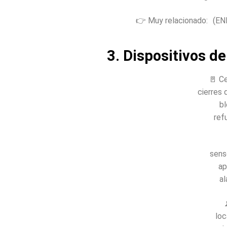
👉 Muy relacionado: (EN
3. Dispositivos 
🚪 Ce
cierres 
bl
ref
sens
ap
a
loc