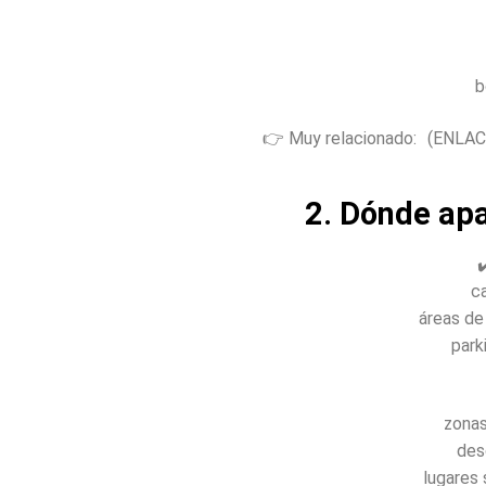
b
👉 Muy relacionado: (ENLAC
2. Dónde ap
✔
c
áreas de
park
zonas
des
lugares 