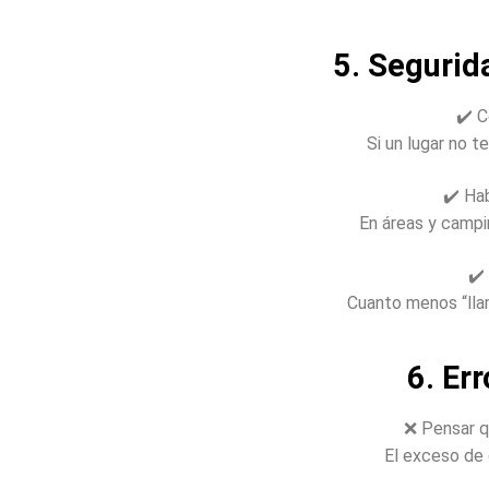
5. Segurid
✔️ C
Si un lugar no t
✔️ Hab
En áreas y campin
✔️
Cuanto menos “llam
6. Er
❌ Pensar q
El exceso de 