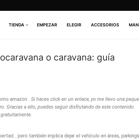
TIENDA
EMPEZAR
ELEGIR
ACCESORIOS
MAN
tocaravana o caravana: guía
como amazon . Si haces click en un enlace, yo me llevo una pequ
ro. Gracias a ello, puedes seguir disfrutando de este contenido
gratuitamente.
bertad… pero también implica dejar el vehículo en áreas, parking