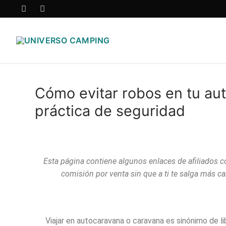
Cómo evitar robos en tu au
práctica de seguridad
Esta página contiene algunos enlaces de afiliados 
comisión por venta sin que a ti te salga más ca
Viajar en autocaravana o caravana es sinónimo de li