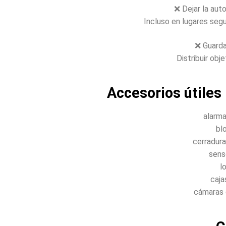
❌ Dejar la aut
Incluso en lugares segu
❌ Guarda
Distribuir obj
Accesorios útiles
alarma
bl
cerradura
sens
l
caja
cámaras 