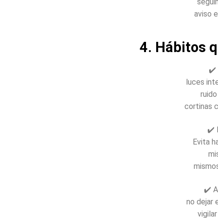
segui
aviso 
4. Hábitos q
✔️
luces int
ruido
cortinas 
✔️ 
Evita h
mi
mismos
✔️ 
no dejar 
vigila