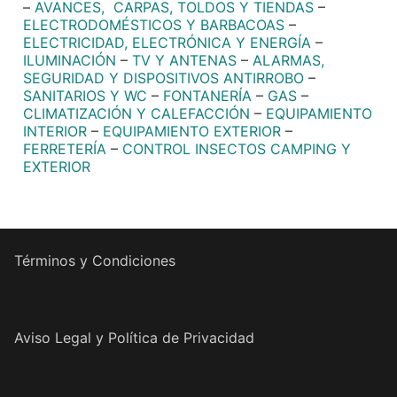
–
AVANCES, CARPAS, TOLDOS Y TIENDAS
–
ELECTRODOMÉSTICOS Y BARBACOAS
–
ELECTRICIDAD, ELECTRÓNICA Y ENERGÍA
–
ILUMINACIÓN
–
TV Y ANTENAS
–
ALARMAS,
SEGURIDAD Y DISPOSITIVOS ANTIRROBO
–
SANITARIOS Y WC
–
FONTANERÍA
–
GAS
–
CLIMATIZACIÓN Y CALEFACCIÓN
–
EQUIPAMIENTO
INTERIOR
–
EQUIPAMIENTO EXTERIOR
–
FERRETERÍA
–
CONTROL INSECTOS CAMPING Y
EXTERIOR
Términos y Condiciones
Aviso Legal y Política de Privacidad