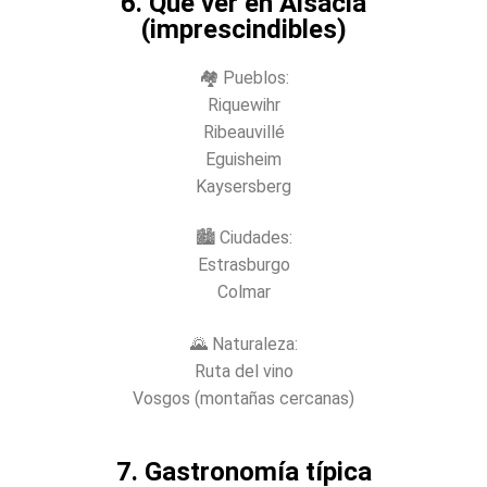
6. Qué ver en Alsacia
(imprescindibles)
🏘️ Pueblos:
Riquewihr
Ribeauvillé
Eguisheim
Kaysersberg
🏙️ Ciudades:
Estrasburgo
Colmar
🌄 Naturaleza:
Ruta del vino
Vosgos (montañas cercanas)
7. Gastronomía típica