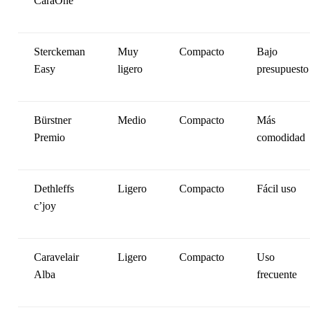
CaraOne
Sterckeman
Muy
Compacto
Bajo
Easy
ligero
presupuesto
Bürstner
Medio
Compacto
Más
Premio
comodidad
Dethleffs
Ligero
Compacto
Fácil uso
c’joy
Caravelair
Ligero
Compacto
Uso
Alba
frecuente