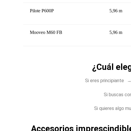
Pilote P600P
5,96 m
Mooveo M60 FB
5,96 m
¿Cuál eleg
Si eres principiante 
Si buscas co
Si quieres algo m
Accesorios imprescindib