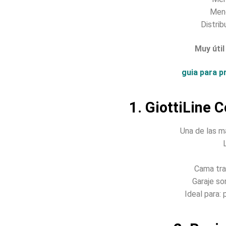
Men
Distri
Muy úti
guia para p
1. GiottiLine
Una de las m
Cama tra
Garaje s
Ideal para: