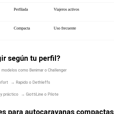
Perfilada
Viajeros activos
Compacta
Uso frecuente
ir según tu perfil?
→ modelos como Benimar o Challenger
nfort → Rapido o Dethleffs
uy práctico → GiottiLine o Pilote
les para autocaravanas compactas