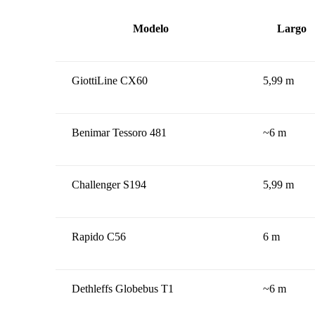
Modelo
Largo
GiottiLine CX60
5,99 m
Benimar Tessoro 481
~6 m
Challenger S194
5,99 m
Rapido C56
6 m
Dethleffs Globebus T1
~6 m