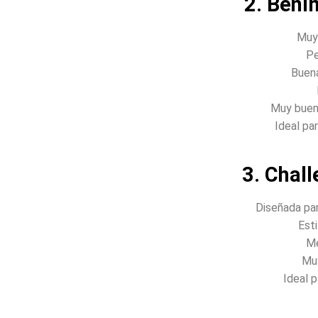
2. Beni
Muy 
Pe
Buena
Muy buena
Ideal pa
3. Chal
Diseñada par
Est
Me
Muy
Ideal p