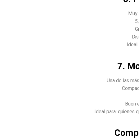
Muy p
5
Gr
Dis
Ideal 
7. M
Una de las má
Compac
Buen e
Ideal para: quienes
Compa