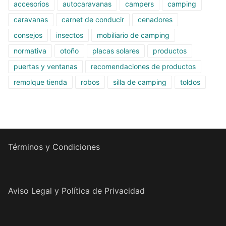
accesorios
autocaravanas
campers
camping
caravanas
carnet de conducir
cenadores
consejos
insectos
mobiliario de camping
normativa
otoño
placas solares
productos
puertas y ventanas
recomendaciones de productos
remolque tienda
robos
silla de camping
toldos
Términos y Condiciones
Aviso Legal y Política de Privacidad