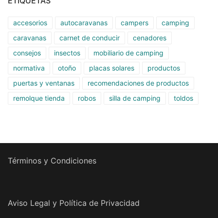
ETIQUETAS
accesorios
autocaravanas
campers
camping
caravanas
carnet de conducir
cenadores
consejos
insectos
mobiliario de camping
normativa
otoño
placas solares
productos
puertas y ventanas
recomendaciones de productos
remolque tienda
robos
silla de camping
toldos
Términos y Condiciones
Aviso Legal y Política de Privacidad