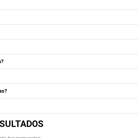
a?
?
as?
SULTADOS