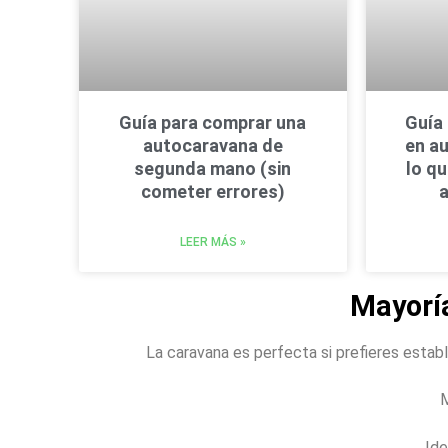
Guía para comprar una
Guía 
autocaravana de
en a
segunda mano (sin
lo q
cometer errores)
a
LEER MÁS »
Mayorí
La caravana es perfecta si prefieres establ
Id