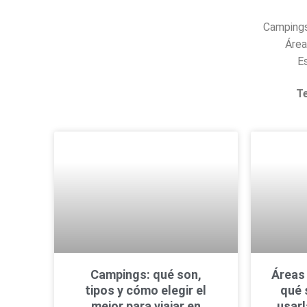
Campings
Área
E
T
Campings: qué son,
Áreas
tipos y cómo elegir el
qué 
mejor para viajar en
usar