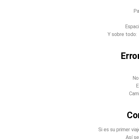
Pa
Espaci
Y sobre todo
Err
No 
E
Camb
Co
Si es su primer vi
Así s