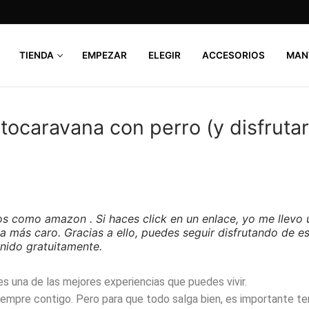
TIENDA
EMPEZAR
ELEGIR
ACCESORIOS
MAN
utocaravana con perro (y disfrutar
os como amazon . Si haces click en un enlace, yo me llevo 
a más caro. Gracias a ello, puedes seguir disfrutando de e
nido gratuitamente.
es una de las mejores experiencias que puedes vivir.
iempre contigo. Pero para que todo salga bien, es importante te