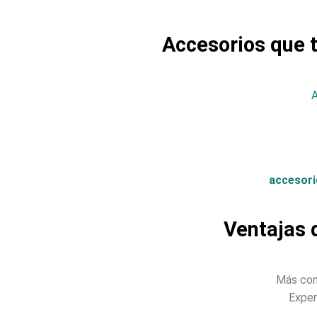
Accesorios que t
A
accesori
Ventajas d
Más con
Exper