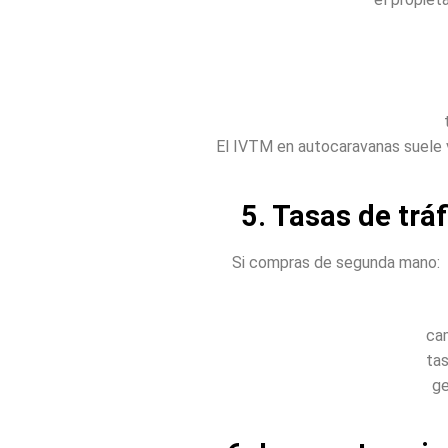
El IVTM en autocaravanas suele va
5. Tasas de trá
Si compras de segunda mano: t
cam
tas
ge