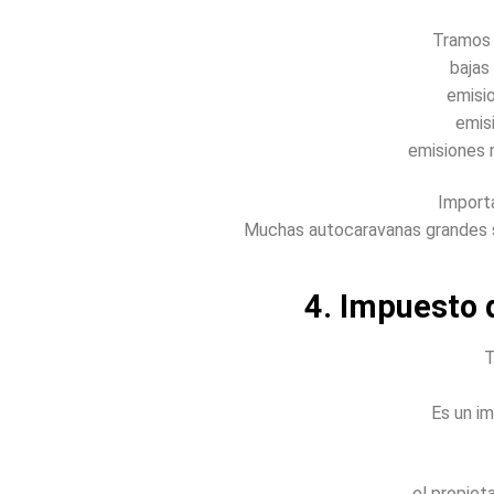
Tramos 
bajas
emisi
emis
emisiones 
Import
Muchas autocaravanas grandes s
4. Impuesto 
T
Es un im
el propiet