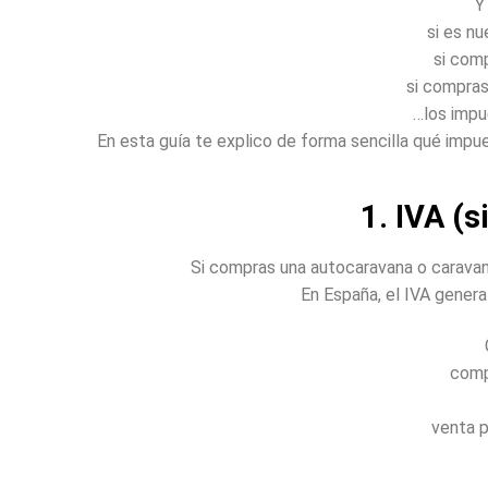
Y
si es n
si com
si compras
…los impu
En esta guía te explico de forma sencilla qué imp
1. IVA (
Si compras una autocaravana o carava
En España, el IVA genera
comp
venta p