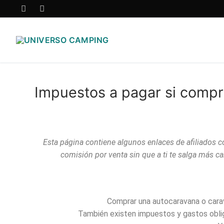
Impuestos a pagar si compr
Esta página contiene algunos enlaces de afiliados 
comisión por venta sin que a ti te salga más ca
Comprar una autocaravana o carava
También existen impuestos y gastos oblig