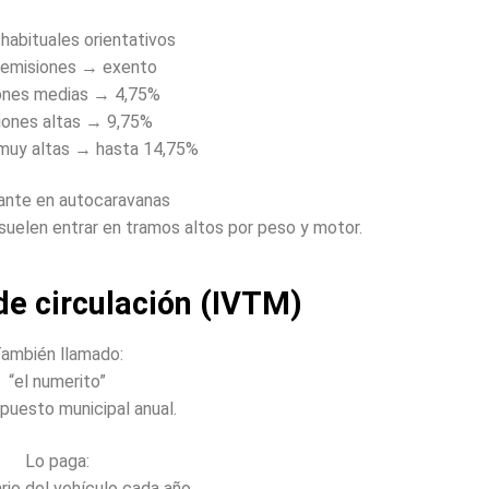
habituales orientativos
 emisiones → exento
ones medias → 4,75%
iones altas → 9,75%
muy altas → hasta 14,75%
ante en autocaravanas
uelen entrar en tramos altos por peso y motor.
de circulación (IVTM)
ambién llamado:
“el numerito”
puesto municipal anual.
Lo paga:
ario del vehículo cada año.